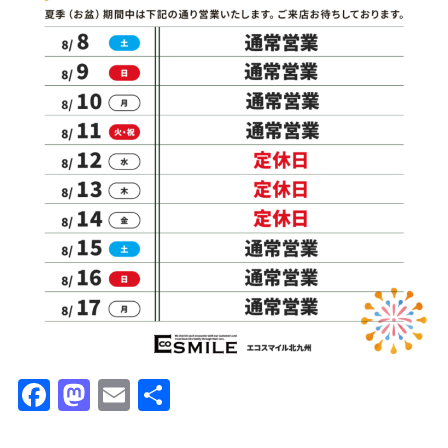
Facebook
Mastodon
Email
共
有