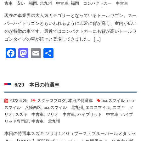
古車 安い 福岡
,
北九州 中古車
,
福岡 コンパクトカー 中古車
現在の車業界の大人気カテゴリーとなっているトールワゴン。スー
パーハイトワゴンともいわれるように非常に背が高く、室内が広い
のが特徴の車です。最近ではコンパクトカーにも背が高いトールワ
ゴンタイプの車が続々と登場してきました。 […]
Facebook
Mastodon
Email
共
有
6/29 本日の特選車
2022.6.29
スタッフブログ
,
本日の特選車
ecoスマイル
,
eco
スマイル 八幡西区
,
ecoスマイル 北九州
,
エコスマイル
,
スズキ ソ
リオ
,
スズキ 中古車
,
ソリオ 中古車
,
ハイブリッド 中古車
,
ハイブ
リッド専門店
,
中古車 北九州
本日の特選車
スズキ ソリオ1.2 G（ブーストブルーパールメタリッ