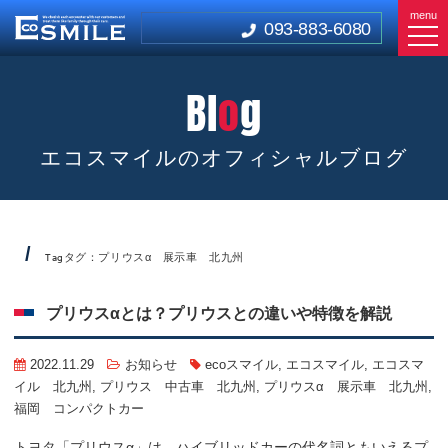
menu
093-883-6080
Bl
o
g
エコスマイルのオフィシャルブログ
タグ：プリウスα 展示車 北九州
Tag
プリウスαとは？プリウスとの違いや特徴を解説
2022.11.29
お知らせ
ecoスマイル
,
エコスマイル
,
エコスマ
イル 北九州
,
プリウス 中古車 北九州
,
プリウスα 展示車 北九州
,
福岡 コンパクトカー
トヨタ「プリウスα」は、ハイブリッドカーの代名詞ともいえるプ