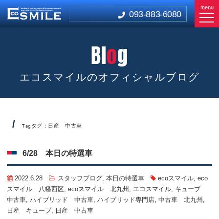
menu
093-883-6080
Bl
o
g
エコスマイルのオフィシャルブログ
タグ：日産 中古車
Tag
6/28 本日の特選車
2022.6.28
スタッフブログ
,
本日の特選車
ecoスマイル
,
eco
スマイル 八幡西区
,
ecoスマイル 北九州
,
エコスマイル
,
キューブ
中古車
,
ハイブリッド 中古車
,
ハイブリッド専門店
,
中古車 北九州
,
日産 キューブ
,
日産 中古車