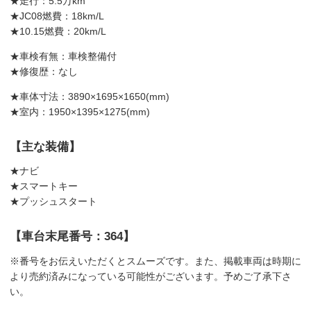
★走行：5.5万km
★JC08燃費：18km/L
★10.15燃費：20km/L
★車検有無：車検整備付
★修復歴：なし
★車体寸法：3890×1695×1650(mm)
★室内：1950×1395×1275(mm)
【主な装備】
★ナビ
★スマートキー
★プッシュスタート
【車台末尾番号：364】
※番号をお伝えいただくとスムーズです。また、掲載車両は時期に
より売約済みになっている可能性がございます。予めご了承下さ
い。