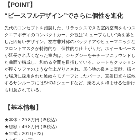
【POINT】
“ピースフルデザイン”でさらに個性を進化
先代のコンセプトを踏襲した、リラックスできる室内空間をもつス
クエアボディのコンパクトカー。外観は“キューブらしい”角を落と
した四角いデザイン。左右非対称のバックドアやヒューマニックな
フロントマスクが特徴的な、個性的な仕上がりだ。ホイールベース
が延長され広くなった室内は、ジャグジーをモチーフにラウンドし
た曲面で構成し、和める空間を目指している。シートもクッション
が厚くソファのような仕上がりとされ、居心地の良さに貢献。様々
な場所に採用された波紋をモチーフとしたパーツ、直射日光を拡散
するサンルーフにはSHOJIシェードなど、乗る人を和ませる仕掛け
も用意されている。
【基本情報】
★本体：29.8万円 (※税込)
★総額：49.8万円 (※税込)
★年式：2011(H23)