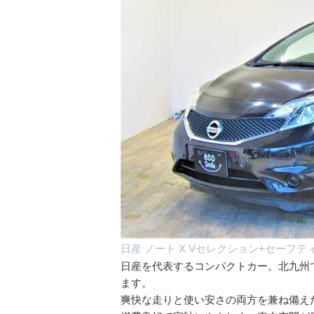
日産 ノート X Vセレクション+セーフテ
日産を代表するコンパクトカー。北九州で
ます。
爽快な走りと使い安さの両方を兼ね備え