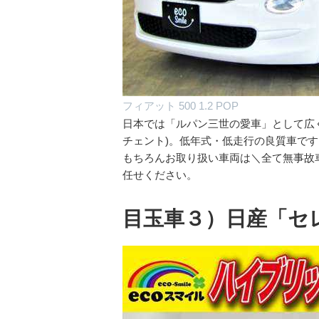
フィアット 500 1.2 POP
日本では「ルパン三世の愛車」として広く認
チェント)。低年式・低走行の良質車です
もちろんお取り扱い車両は＼全て無事故
任せください。
目玉車３）日産「セ