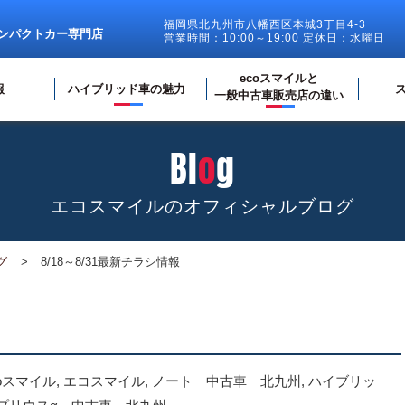
福岡県北九州市八幡西区本城3丁目4-3
ンパクトカー専門店
営業時間：10:00～19:00 定休日：水曜日
ecoスマイルと
報
ハイブリッド車の魅力
一般中古車販売店の違い
Bl
o
g
エコスマイルのオフィシャルブログ
グ
8/18～8/31最新チラシ情報
coスマイル
,
エコスマイル
,
ノート 中古車 北九州
,
ハイブリッ