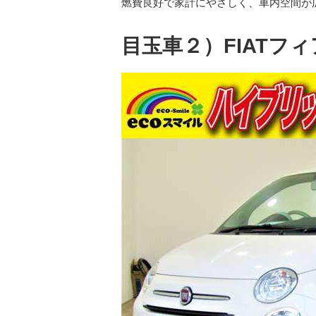
燃費良好で家計にやさしく、車内空間が
目玉車２）FIATフィアッ