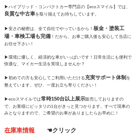
▶ハイブリッド・コンパクトカー専門店の【ecoスマイル】では、
良質な中古車
を取り揃えてお待ちしています。
板金・塗装工
▶安さの秘密は、全て自社でやっているから！
場・車検工場も完備
！だから、お車ご購入後も安心して当店に
お任せ下さい！
▶環境に優しく、経済的な車がいっぱいです！日常生活にも便利で
快適な、マイカー生活を実現しませんか？
充実サポート体制
▶初めての方も安心してご利用いただける
を
整えています。ぜひ、一度お立ち寄りください！
常時150台以上展示
▶ecoスマイルでは
販売しておりますの
で、お客様にピッタリの1台がきっと見つかります。すべて現車の
みとなりますので、ご希望のお車がありましたらお早めに！
在庫車情報
☚クリック